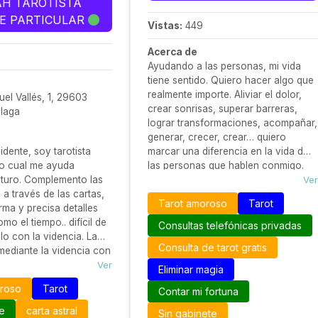
AH TAROTISTA
E PARTICULAR
Vistas:
449
Acerca de
Ayudando a las personas, mi vida
tiene sentido. Quiero hacer algo que
realmente importe. Aliviar el dolor,
el Vallés, 1, 29603
crear sonrisas, superar barreras,
álaga
lograr transformaciones, acompañar,
generar, crecer, crear… quiero
dente, soy tarotista
marcar una diferencia en la vida de
lo cual me ayuda
las personas que hablen conmigo.
futuro. Complemento las
Soy una persona real en un camino
Ver
 a través de las cartas,
real. Esto no es solo mi trabajo, es mi
Tarot amoroso
Tarot
rma y precisa detalles
pasión, es mi vida, soy yo.
o el tiempo.. difícil de
Consultas telefónicas privadas
lo con la videncia. La
Consulta de tarot gratis
mediante la videncia con
e tarot real da lugar a
Ver
Eliminar magia
 de toda índole, incluso
oroso
Tarot
Contar mi fortuna
ntes; además del porqué,
 o donde... Trabajo
ne
carta astral
Sin gabinete