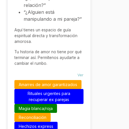
relación?”
“¿Alguien está
manipulando a mi pareja?”
Aquí tienes un espacio de guía
espiritual directa y transformación
amorosa.
Tu historia de amor no tiene por qué
terminar así. Permítenos ayudarte a
cambiar el rumbo.
Ver
Amarres de amor garantizados
Rituales urgentes para
recuperar ex parejas
Magia blanca/roja
Reconciliación
Hechizos express