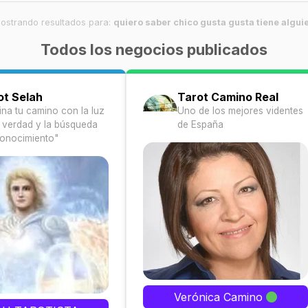
ostrando resultados para:
quiero saber chico gusta gusta tiene algui
Todos los negocios publicados
ot Selah
Tarot Camino Real
ina tu camino con la luz
Uno de los mejores videntes
a verdad y la búsqueda
de España
conocimiento"
Verónica Camino