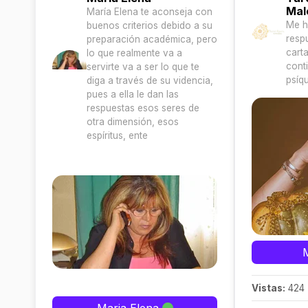
Mal
María Elena te aconseja con
Me h
buenos criterios debido a su
resp
preparación académica, pero
cart
lo que realmente va a
cont
servirte va a ser lo que te
psíqu
diga a través de su videncia,
pues a ella le dan las
respuestas esos seres de
otra dimensión, esos
espíritus, ente
Vistas:
424