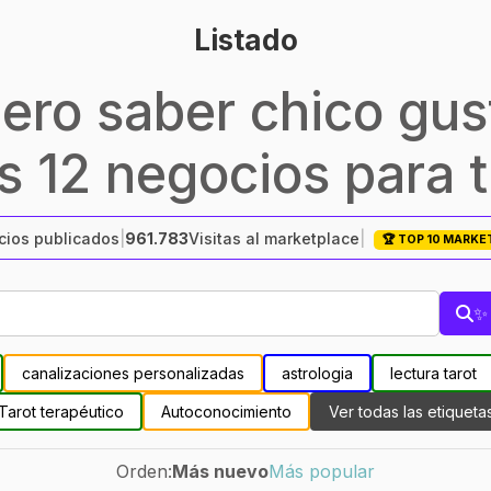
Listado
iero saber chico gus
 12 negocios para t
ios publicados
|
961.783
Visitas al marketplace
|
🏆 TOP 10 MARK
✨ 
canalizaciones personalizadas
astrologia
lectura tarot
Tarot terapéutico
Autoconocimiento
Ver todas las etiqueta
Orden:
Más nuevo
Más popular