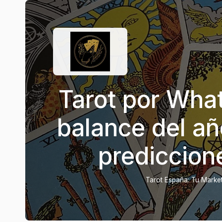
Tarot por Wha
balance del añ
prediccion
Tarot España: Tu Marketp