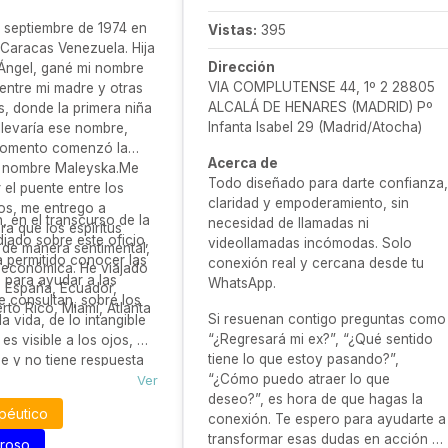
e septiembre de 1974 en
Vistas:
395
 Caracas Venezuela. Hija
Dirección
 Ángel, gané mi nombre
VIA COMPLUTENSE 44, 1º 2 28805
entre mi madre y otras
ALCALÁ DE HENARES (MADRID) Pº
, donde la primera niña
Infanta Isabel 29 (Madrid/Atocha)
llevaría ese nombre,
momento comenzó la
Acerca de
i nombre Maleyska.Me
Todo diseñado para darte confianza,
 el puente entre los
claridad y empoderamiento, sin
os, me entrego a
, en el transcurso de la
necesidad de llamadas ni
ra que los espíritus
diado sobre este oficio,
videollamadas incómodas. Solo
de manera sentimental,
a permitido conocer las
conexión real y cercana desde tu
 económica. He viajado
 para ayudar a las
WhatsApp.
, España, Ecuador,
 consultan, sobre los
to Rico, Miami, Atlanta
Si resuenan contigo preguntas como
la vida, de lo intangible
“¿Regresará mi ex?”, “¿Qué sentido
es visible a los ojos, a
tiene lo que estoy pasando?”,
e y no tiene respuesta
“¿Cómo puedo atraer lo que
Ver
deseo?”, es hora de que hagas la
apéutico
conexión. Te espero para ayudarte a
transformar esas dudas en acción y
oroso