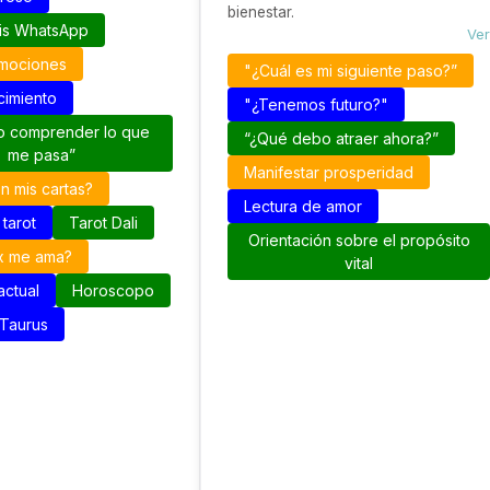
bienestar.
tis WhatsApp
Ver
emociones
"¿Cuál es mi siguiente paso?”
imiento
"¿Tenemos futuro?"
o comprender lo que
“¿Qué debo atraer ahora?”
me pasa”
Manifestar prosperidad
n mis cartas?
Lectura de amor
 tarot
Tarot Dali
Orientación sobre el propósito
x me ama?
vital
actual
Horoscopo
Taurus