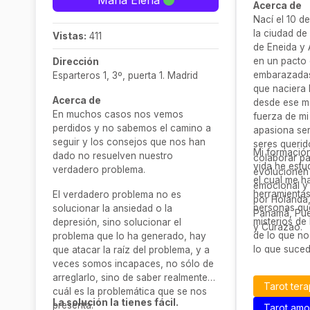
Maria Elena
Acerca de
Nací el 10 d
la ciudad de
Vistas:
411
de Eneida y
en un pacto 
Dirección
embarazadas
Esparteros 1, 3º, puerta 1. Madrid
que naciera 
Acerca de
desde ese 
En muchos casos nos vemos
fuerza de m
perdidos y no sabemos el camino a
apasiona ser
seguir y los consejos que nos han
seres querid
Mi formación
dado no resuelven nuestro
colaborar pa
vida he estu
verdadero problema.
evolucionen 
el cual me h
emocional y
herramientas
El verdadero problema no es
por Holanda
personas que
solucionar la ansiedad o la
Panamá, Puer
misterios de 
depresión, sino solucionar el
y Curazao.
de lo que no 
problema que lo ha generado, hay
lo que suced
que atacar la raíz del problema, y a
aparente.
veces somos incapaces, no sólo de
arreglarlo, sino de saber realmente
Tarot ter
cuál es la problemática que se nos
La solución la tienes fácil.
presenta.
Tarot am