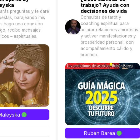
eyska
trabajo? Ayuda con
decisiones de vida
arás preguntas y te daré
Consultas de tarot y
uestas, barajeando mis
coaching espiritual para
as hago una conexión
aclarar relaciones amorosas
igo, recibo mensajes
y activar manifestaciones y
icos – espirituales.
prosperidad personal, con
acompañamiento cálido y
práctico.
Maleyska
Rubén Barea