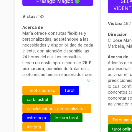
Presagio Mágico
SEL
VIDENT
Vistas:
182
Vistas:
462
Acerca de
María ofrece consultas flexibles y
Dirección
personalizadas, adaptándose a las
C. José Manu
necesidades y disponibilidad de cada
Marbella, M
cliente, con atención disponible las
24 horas del día. Las consultas
Acerca de
tienen un coste aproximado de
25 €
Además de vi
por sesión
, permitiendo tratar en
profesional 
profundidad temas relacionados con
adivinar el 
el amor, el trabajo, la familia o el
Ver
predicciones
crecimiento personal.
lo cual confi
Tarot amoroso
Tarot
concretos com
concretar so
carta astral
adivinación 
canalizaciones personalizadas
la consulta d
predicciones
astrologia
lectura tarot
Tarot am
muy importa
Almería
como cuando
tarot onli