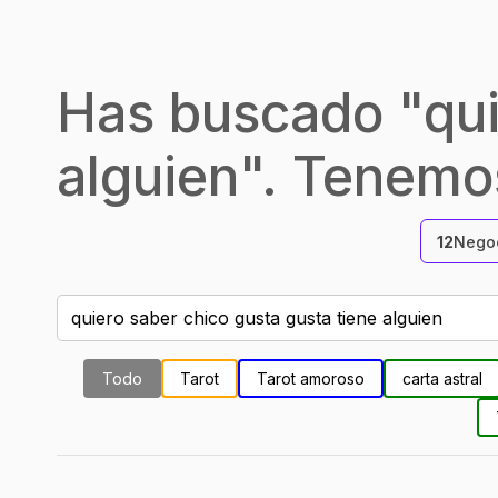
Has buscado "
qu
alguien
". Tenemos
12
Negoc
Todo
Tarot
Tarot amoroso
carta astral