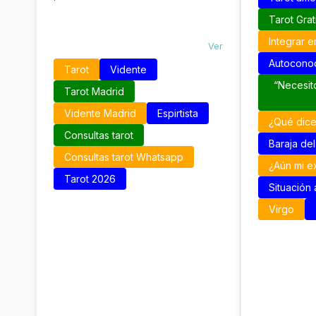
Tarot Gra
Integrar 
Ver
Autoconoc
Tarot
Vidente
“Necesit
Tarot Madrid
Vidente Madrid
Espirtista
¿Qué dice
Consultas tarot
Baraja del
Consultas tarot Whatsapp
¿Aún mi e
Tarot 2026
Situación 
Virgo