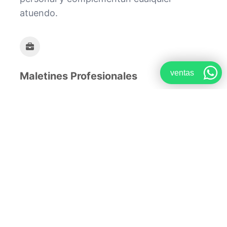
atuendo.
ventas
Maletines Profesionales
Maletines que aseguran una impresión
impecable en el entorno laboral.
Con más de 20 años de experiencia, nos
dedicamos a la fabricación de accesorios
de vestir en cuero natural, comprometidos
con la calidad y la satisfacción de nuestros
clientes. Cada pieza es elaborada
cuidadosamente a mano, asegurando un
producto final de alta calidad y durabilidad.