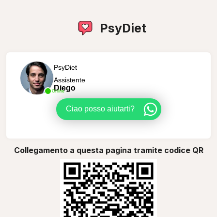
PsyDiet
PsyDiet
Assistente
Diego
Online
Ciao posso aiutarti?
Collegamento a questa pagina tramite codice QR