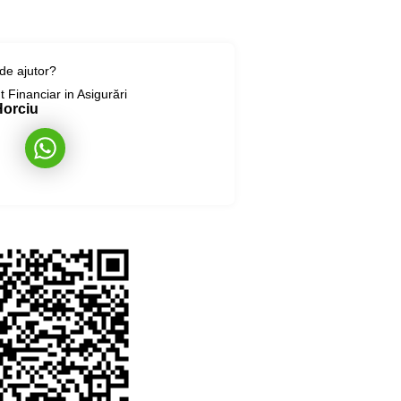
 de ajutor?
 Financiar in Asigurări
Horciu
 this page by QR code