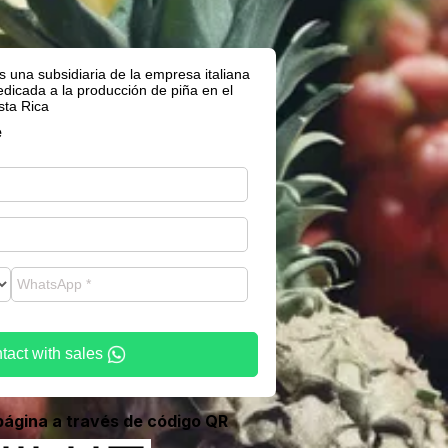
s una subsidiaria de la empresa italiana
edicada a la producción de piña en el
sta Rica
e
tact with sales
página a través de código QR