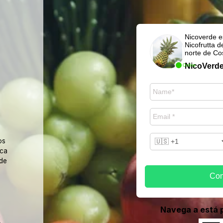
Nicoverde e
Nicofrutta d
norte de Co
NicoVerd
Online
os
sca
 de
Con
Navega a está 