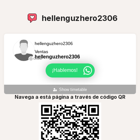
hellenguzhero2306
hellenguzhero2306
Ventas
hellenguzhero2306
Offline
¡Hablemos!
Show timetable
Navega a está página a través de código QR