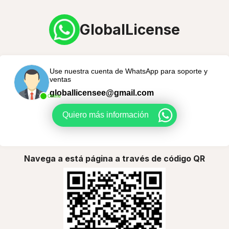
GlobalLicense
Use nuestra cuenta de WhatsApp para soporte y
ventas
globallicensee@gmail.com
Online
Quiero más información
Navega a está página a través de código QR