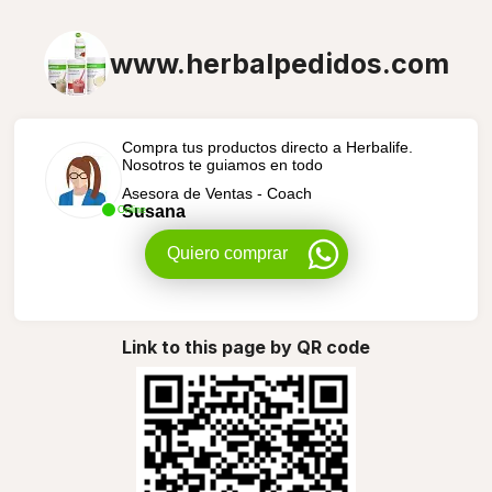
www.herbalpedidos.com
Compra tus productos directo a Herbalife.
Nosotros te guiamos en todo
Asesora de Ventas - Coach
Susana
Online
Quiero comprar
Link to this page by QR code