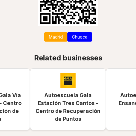
Madrid
Chueca
Related businesses
Gala Vía
Autoescuela Gala
Autoe
- Centro
Estación Tres Cantos -
Ensan
ción de
Centro de Recuperación
s
de Puntos