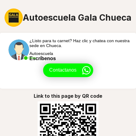
Autoescuela Gala Chueca
¿Listo para tu carnet? Haz clic y chatea con nuestra
sede en Chueca.
Autoescuela
Escríbenos
Online
Contactanos
Link to this page by QR code