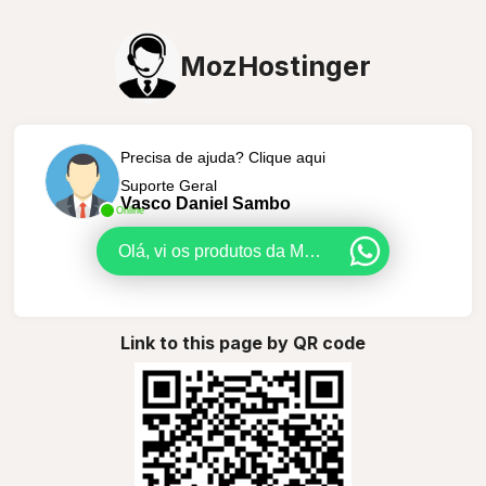
MozHostinger
Precisa de ajuda? Clique aqui
Suporte Geral
Vasco Daniel Sambo
Online
Olá, vi os produtos da MozHostinger e tenho uma dúvida.
Link to this page by QR code