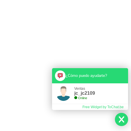
¿Cómo puedo ayudarte?
Ventas
jc_jc2109
Online
Free Widget by ToChat.be