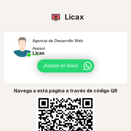
Licax
Agencia de Desarrollo Web
Asesor
Licax
Online
¡Asesor en línea!
Navega a está página a través de código QR