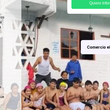
Quiero Info
cos
a
a
Comercio e
s
que