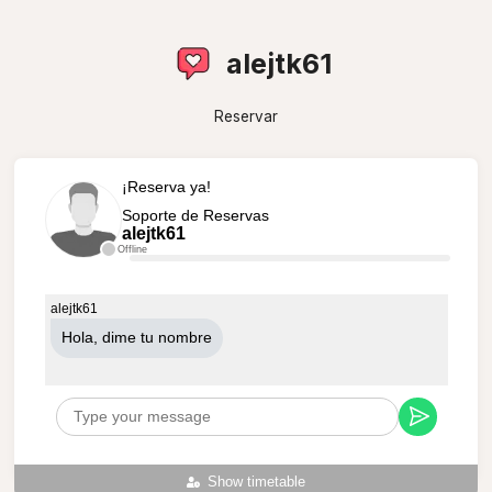
alejtk61
Reservar
¡Reserva ya!
Soporte de Reservas
alejtk61
Offline
alejtk61
Hola, dime tu nombre
Show timetable