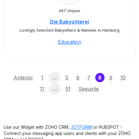
497 cliques
Die Babysitterei
Lovingly Selected Babysitters & Nannies in Hamburg
Education
(current)
Anterior
1
…
5
6
7
8
9
10
11
…
51
Seguinte
Use our Widget with ZOHO CRM,
JOTFORM
or HUBSPOT -
Connect your messaging app users and clients with your ZOHO