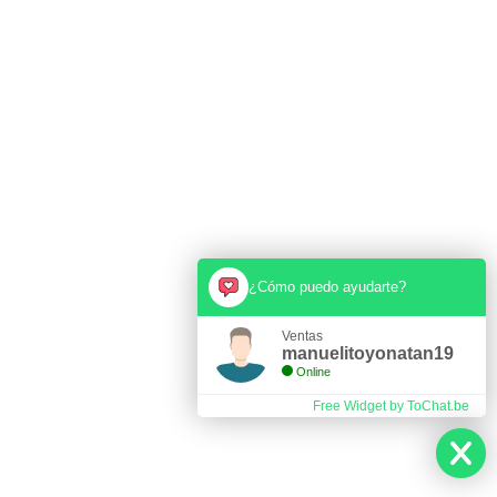
¿Cómo puedo ayudarte?
Ventas
manuelitoyonatan19
Online
Free Widget by ToChat.be