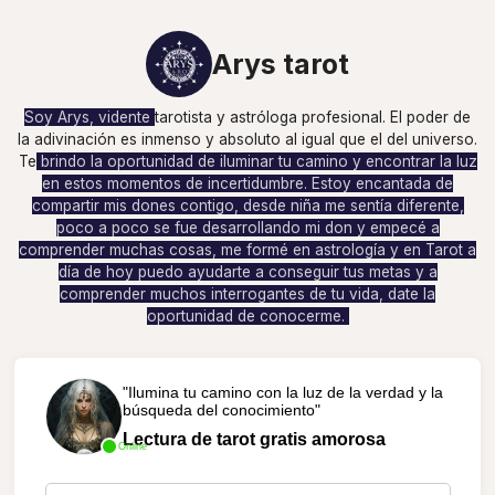
Arys tarot
Soy Arys, vidente
tarotista y astróloga profesional. El poder de
la adivinación es inmenso y absoluto al igual que el del universo.
Te
brindo la oportunidad de iluminar tu camino y encontrar la luz
en estos momentos de incertidumbre. Estoy encantada de
compartir mis dones contigo, desde niña me sentía diferente,
poco a poco se fue desarrollando mi don y empecé a
comprender muchas cosas, me formé en astrología y en Tarot a
día de hoy puedo ayudarte a conseguir tus metas y a
comprender muchos interrogantes de tu vida, date la
oportunidad de conocerme.
"Ilumina tu camino con la luz de la verdad y la
búsqueda del conocimiento"
Lectura de tarot gratis amorosa
Online