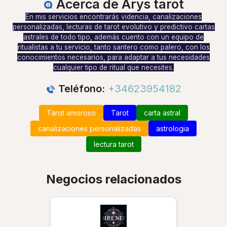
Acerca de Arys tarot
En mis servicios encontrarás videncia, canalizaciones
personalizadas, lecturas de tarot evolutivo y predictivo cartas
astrales de todo tipo, además cuento con un equipo de
ritualistas a tu servicio, tanto santero como palero, con los
conocimientos necesarios, para adaptar a tus necesidades
cualquier tipo de ritual que necesites.
Teléfono:
+34623954182
Tarot amoroso
Tarot
carta astral
canalizaciones personalizadas
astrologia
lectura tarot
Negocios relacionados