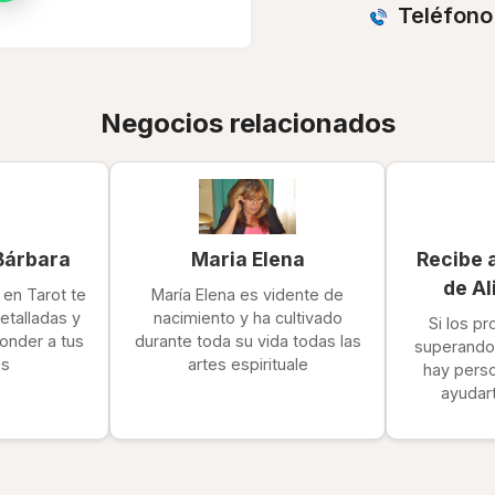
Teléfono
Negocios relacionados
Bárbara
Maria Elena
Recibe 
de Al
en Tarot te
María Elena es vidente de
etalladas y
nacimiento y ha cultivado
Si los p
onder a tus
durante toda su vida todas las
superando
as
artes espirituale
hay pers
ayudar