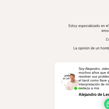
Estoy especializado en el
emoc
C
La opinión de un homb
Soy Alejandro, viden
muchos años que de
resolver sus probl
el tarot como llave 
interpretación de m
certeza a mis
Online
Alejandro de Le