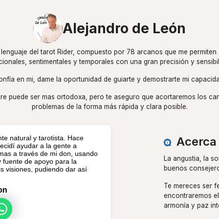
Alejandro de León
 lenguaje del tarot Rider, compuesto por 78 arcanos que me permiten 
ionales, sentimentales y temporales con una gran precisión y sensibil
onfía en mi, dame la oportunidad de guiarte y demostrarte mi capacida
re puede ser mas ortodoxa, pero te aseguro que acortaremos los cam
problemas de la forma más rápida y clara posible.
te natural y tarotista. Hace
Acerca 
cidí ayudar a la gente a
emas a través de mi don, usando
La angustia, la s
y fuente de apoyo para la
buenos consejero
is visiones, pudiendo dar así
Te mereces ser fe
on
encontraremos el
armonía y paz inte