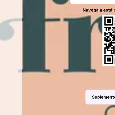
Navega a está 
Suplemento