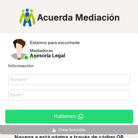
Acuerda Mediación
Estamos para escucharte
Mediadoras
Asesoría Legal
Online
Información
Hablemos
Show timetable
Navega a está página a través de código QR