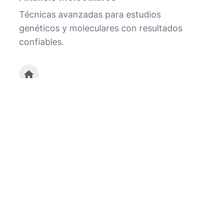
Técnicas avanzadas para estudios
genéticos y moleculares con resultados
confiables.
Servicio a Domicilio
Comodidad y privacidad en la toma de
muestras desde tu hogar.
Nuestro equipo de especialistas está listo
para brindarte la mejor atención.
Contáctanos para más información y
agendar tu cita.