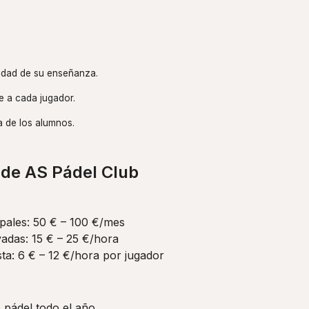
idad de su enseñanza.
e a cada jugador.
a de los alumnos.
de AS Pádel Club
pales: 50 € – 100 €/mes
vadas: 15 € – 25 €/hora
ista: 6 € – 12 €/hora por jugador
 pádel todo el año