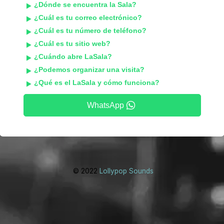
¿Dónde se encuentra la Sala?
¿Cuál es tu correo electrónico?
¿Cuál es tu número de teléfono?
¿Cuál es tu sitio web?
¿Cuándo abre LaSala?
¿Podemos organizar una visita?
¿Qué es el LaSala y cómo funciona?
WhatsApp
© 2022
Lollypop Sounds