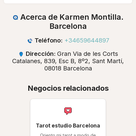
Acerca de Karmen Montilla.
Barcelona
Teléfono:
+34659644897
Dirección:
Gran Via de les Corts
Catalanes, 839, Esc B, 8º2, Sant Martí,
08018 Barcelona
Negocios relacionados
Tarot estudio Barcelona
Oriento mi tarot a modo de