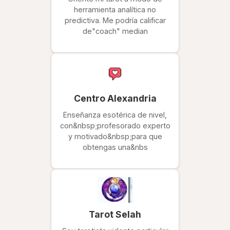
herramienta analítica no
predictiva. Me podría calificar
de"coach" median
Centro Alexandria
Enseñanza esotérica de nivel,
con&nbsp;profesorado experto
y motivado&nbsp;para que
obtengas una&nbs
Tarot Selah