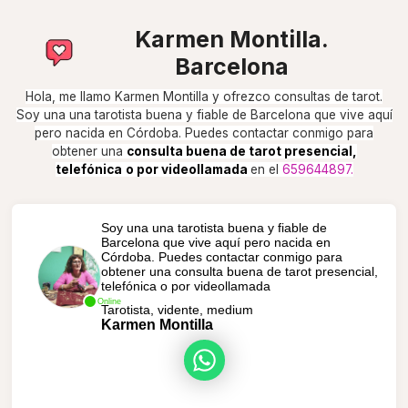
Karmen Montilla.
Barcelona
Hola, me llamo Karmen Montilla y ofrezco consultas de tarot.
Soy una una tarotista buena y fiable de Barcelona que vive aquí
pero nacida en Córdoba. Puedes contactar conmigo para
obtener una
consulta buena de tarot presencial,
telefónica
o por videollamada
en el
659644897.
Soy una una tarotista buena y fiable de
Barcelona que vive aquí pero nacida en
Córdoba. Puedes contactar conmigo para
obtener una consulta buena de tarot presencial,
telefónica o por videollamada
Online
Tarotista, vidente, medium
Karmen Montilla