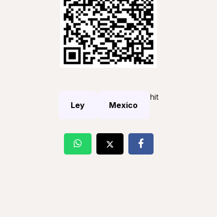
hit
Ley
Mexico