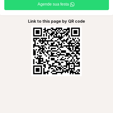
Agende sua festa
Link to this page by QR code