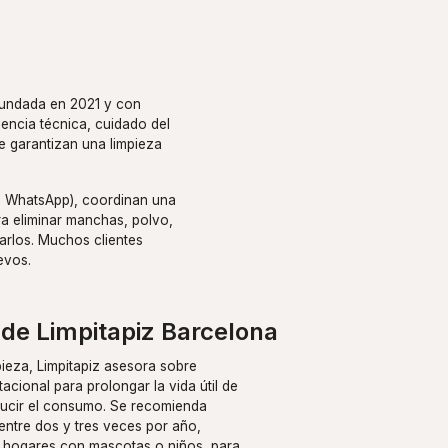
 fundada en 2021 y con
encia técnica, cuidado del
 garantizan una limpieza
 o WhatsApp), coordinan una
ra eliminar manchas, polvo,
arlos. Muchos clientes
evos.
de Limpitapiz Barcelona
ieza, Limpitapiz asesora sobre
acional para prolongar la vida útil de
ducir el consumo. Se recomienda
s entre dos y tres veces por año,
 hogares con mascotas o niños, para