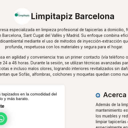
Limpitapiz Barcelona
resa especializada en limpieza profesional de tapicerías a domicilio,
n Barcelona, Sant Cugat del Vallès y Madrid. Su enfoque combina efici
dioambiental mediante el uso de métodos de inyección‑extracción que
profunda, respetuosa con los materiales y segura para el hogar.
asa en agilidad y conveniencia: tras un primer contacto (vía teléfono
e 24 a 48 horas. Durante la sesión, se utilizan técnicas avanzadas pa
otas e incluso malos olores, logrando interiores revitalizados sin dañ
ntan que Sofás, alfombras, colchones y moquetas quedan como nu
Acerca 
 tapizados en la comodidad del
do y más barato.
Además de la limp
te
mantenimiento est
los muebles y re
limpiar tapicería
especialmente en