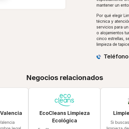
mantener un ento
Por qué elegir Li
técnica y atención
servicios para u
o alojamientos tu
cinco estrellas, 
limpieza de tapice
Teléfono
Negocios relacionados
 Valencia
EcoCleans Limpieza
Limpi
Ecológica
Valencia
Si busca
mbre legal
limpieza de