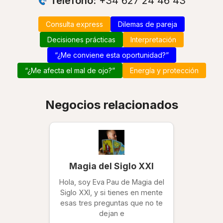
Teléfono:
+34 627 24 46 43
Consulta express
Dilemas de pareja
Decisiones prácticas
Interpretación
“¿Me conviene esta oportunidad?”
“¿Me afecta el mal de ojo?”
Energía y protección
Negocios relacionados
Magia del Siglo XXI
Hola, soy Eva Pau de Magia del
Siglo XXI, y si tienes en mente
esas tres preguntas que no te
dejan e