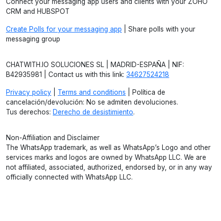
Connect your messaging app users and clients with your ZOHO
CRM and HUBSPOT
Create Polls for your messaging app
| Share polls with your
messaging group
CHATWITH.IO SOLUCIONES SL | MADRID-ESPAÑA | NIF:
B42935981 | Contact us with this link:
34627524218
Privacy policy
|
Terms and conditions
| Política de
cancelación/devolución: No se admiten devoluciones.
Tus derechos:
Derecho de desistimiento
.
Non-Affiliation and Disclaimer
The WhatsApp trademark, as well as WhatsApp’s Logo and other
services marks and logos are owned by WhatsApp LLC. We are
not affiliated, associated, authorized, endorsed by, or in any way
officially connected with WhatsApp LLC.