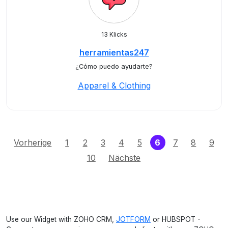
13 Klicks
herramientas247
¿Cómo puedo ayudarte?
Apparel & Clothing
(current)
Vorherige
1
2
3
4
5
6
7
8
9
10
Nächste
Use our Widget with ZOHO CRM,
JOTFORM
or HUBSPOT -