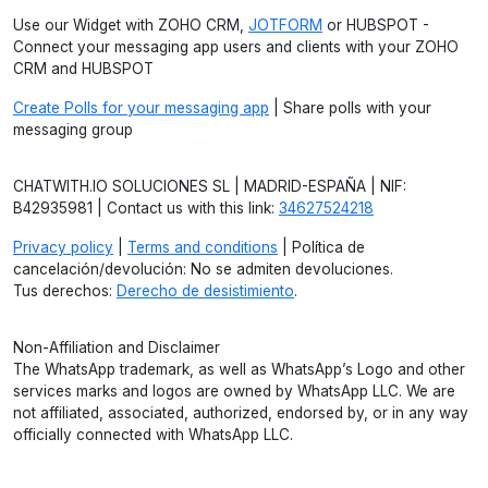
Use our Widget with ZOHO CRM,
JOTFORM
or HUBSPOT -
Connect your messaging app users and clients with your ZOHO
CRM and HUBSPOT
Create Polls for your messaging app
| Share polls with your
messaging group
CHATWITH.IO SOLUCIONES SL | MADRID-ESPAÑA | NIF:
B42935981 | Contact us with this link:
34627524218
Privacy policy
|
Terms and conditions
| Política de
cancelación/devolución: No se admiten devoluciones.
Tus derechos:
Derecho de desistimiento
.
Non-Affiliation and Disclaimer
The WhatsApp trademark, as well as WhatsApp’s Logo and other
services marks and logos are owned by WhatsApp LLC. We are
not affiliated, associated, authorized, endorsed by, or in any way
officially connected with WhatsApp LLC.