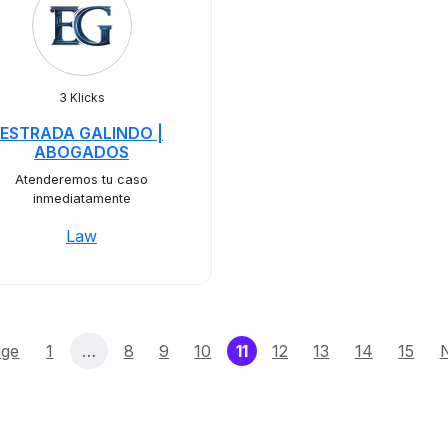
3 Klicks
ESTRADA GALINDO |
ABOGADOS
Atenderemos tu caso
inmediatamente
Law
(current)
ige
1
…
8
9
10
11
12
13
14
15