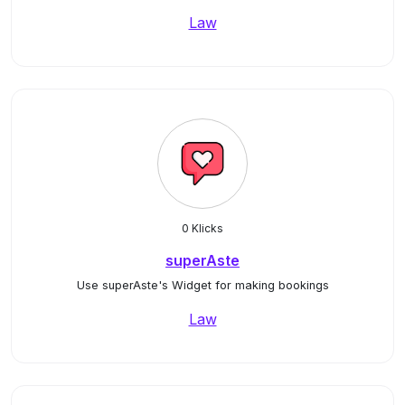
Law
0 Klicks
superAste
Use superAste's Widget for making bookings
Law