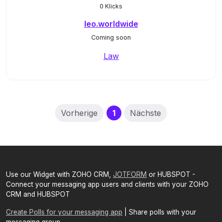
0 Klicks
leo.worldwide
Coming soon
Law
(current)
Vorherige
1
Nächste
Use our Widget with ZOHO CRM,
JOTFORM
or HUBSPOT -
Connect your messaging app users and clients with your ZOHO
CRM and HUBSPOT
Create Polls for your messaging app
| Share polls with your