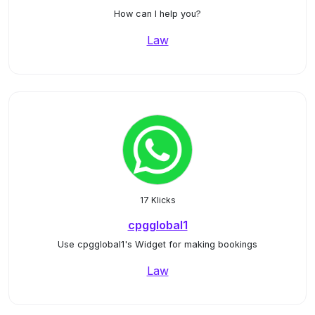
How can I help you?
Law
17 Klicks
cpgglobal1
Use cpgglobal1's Widget for making bookings
Law