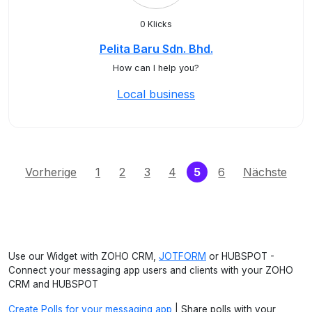
0 Klicks
Pelita Baru Sdn. Bhd.
How can I help you?
Local business
(current)
Vorherige
1
2
3
4
5
6
Nächste
Use our Widget with ZOHO CRM,
JOTFORM
or HUBSPOT -
Connect your messaging app users and clients with your ZOHO
CRM and HUBSPOT
Create Polls for your messaging app
| Share polls with your