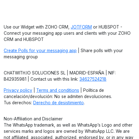
Use our Widget with ZOHO CRM,
JOTFORM
or HUBSPOT -
Connect your messaging app users and clients with your ZOHO
CRM and HUBSPOT
Create Polls for your messaging app
| Share polls with your
messaging group
CHATWITH.IO SOLUCIONES SL | MADRID-ESPAÑA | NIF:
B42935981 | Contact us with this link:
34627524218
Privacy policy
|
Terms and conditions
| Política de
cancelación/devolución: No se admiten devoluciones.
Tus derechos:
Derecho de desistimiento
.
Non-Affiliation and Disclaimer
The WhatsApp trademark, as well as WhatsApp’s Logo and other
services marks and logos are owned by WhatsApp LLC. We are
not affiliated, associated, authorized, endorsed by, or in any way