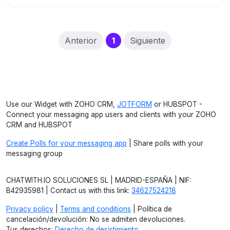
(current)
Anterior
1
Siguiente
Use our Widget with ZOHO CRM,
JOTFORM
or HUBSPOT -
Connect your messaging app users and clients with your ZOHO
CRM and HUBSPOT
Create Polls for your messaging app
| Share polls with your
messaging group
CHATWITH.IO SOLUCIONES SL | MADRID-ESPAÑA | NIF:
B42935981 | Contact us with this link:
34627524218
Privacy policy
|
Terms and conditions
| Política de
cancelación/devolución: No se admiten devoluciones.
Tus derechos:
Derecho de desistimiento
.