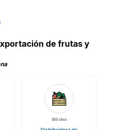
s
portación de frutas y
ana
350 clics
Distribuidora de