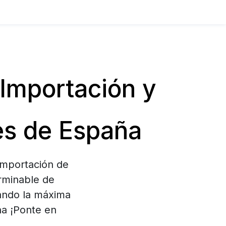
Importación y
es de España
Importación de
erminable de
ando la máxima
na ¡Ponte en