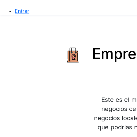
Entrar
Empres
Este es el 
negocios cer
negocios local
que podrías n