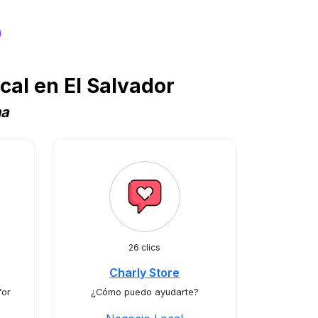
s
al en El Salvador
na
26 clics
Charly Store
for
¿Cómo puedo ayudarte?