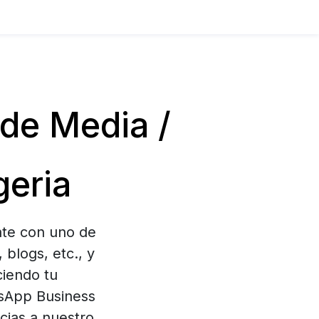
de Media /
geria
ate con uno de
blogs, etc., y
ciendo tu
tsApp Business
acias a nuestro