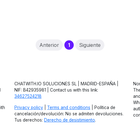
(current)
Anterior
1
Siguiente
CHATWITH.IO SOLUCIONES SL | MADRID-ESPAÑA |
Non
d
NIF: B42935981 | Contact us with this link:
The
34627524218
and
Wha
ith
Privacy policy
|
Terms and conditions
| Política de
aut
cancelación/devolución: No se admiten devoluciones.
con
Tus derechos:
Derecho de desistimiento
.