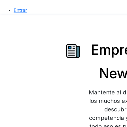
Entrar
Empre
News
Mantente al d
los muchos ex
descubre
competencia y
todo eso es po