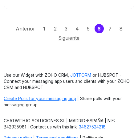
(current)
Anterior
1
2
3
4
5
6
7
8
Siguiente
Use our Widget with ZOHO CRM,
JOTFORM
or HUBSPOT -
Connect your messaging app users and clients with your ZOHO
CRM and HUBSPOT
Create Polls for your messaging app
| Share polls with your
messaging group
CHATWITH.IO SOLUCIONES SL | MADRID-ESPAÑA | NIF:
B42935981 | Contact us with this link:
34627524218