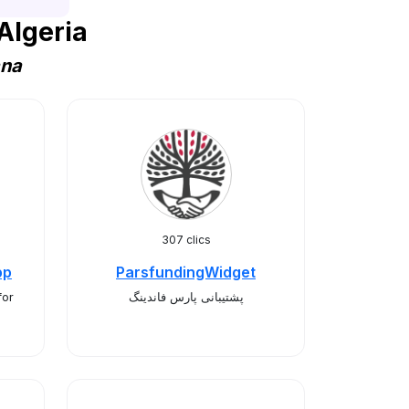
Algeria
ana
307 clics
pp
ParsfundingWidget
for
پشتیبانی پارس فاندینگ