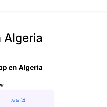
 Algeria
p en Algeria
na
Arte (2)