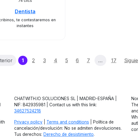
74 clics
Dentista
cribinos, te contestaremos en
instantes
(current)
terior
1
2
3
4
5
6
7
…
17
Sigui
CHATWITH.IO SOLUCIONES SL | MADRID-ESPAÑA |
Non
d
NIF: B42935981 | Contact us with this link:
The
34627524218
and
Wha
ith
Privacy policy
|
Terms and conditions
| Política de
aut
cancelación/devolución: No se admiten devoluciones.
con
Tus derechos:
Derecho de desistimiento
.