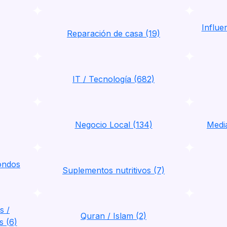
Influ
Reparación de casa (19)
IT / Tecnología (682)
Negocio Local (134)
Media
ondos
Suplementos nutritivos (7)
s /
Quran / Islam (2)
s (6)