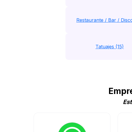
Restaurante / Bar / Disco
Tatuajes (15)
Empre
Est