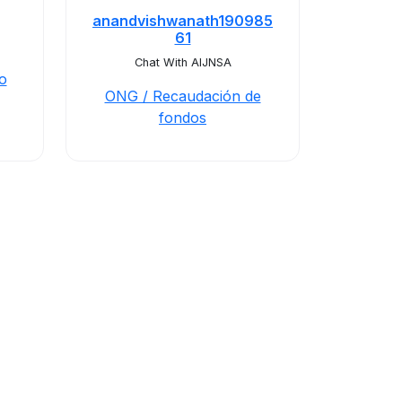
anandvishwanath190985
61
Chat With AIJNSA
o
ONG / Recaudación de
fondos