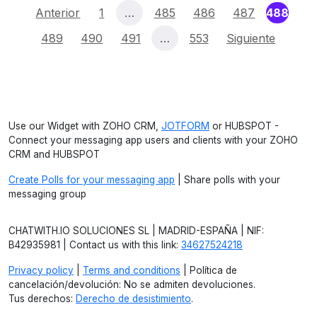
(curr
Anterior
1
…
485
486
487
488
489
490
491
…
553
Siguiente
Use our Widget with ZOHO CRM,
JOTFORM
or HUBSPOT -
Connect your messaging app users and clients with your ZOHO
CRM and HUBSPOT
Create Polls for your messaging app
| Share polls with your
messaging group
CHATWITH.IO SOLUCIONES SL | MADRID-ESPAÑA | NIF:
B42935981 | Contact us with this link:
34627524218
Privacy policy
|
Terms and conditions
| Política de
cancelación/devolución: No se admiten devoluciones.
Tus derechos:
Derecho de desistimiento
.