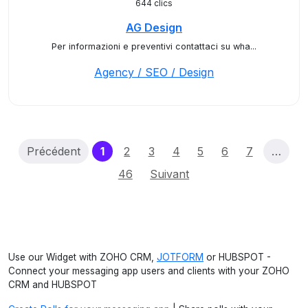
644 clics
AG Design
Per informazioni e preventivi contattaci su wha...
Agency / SEO / Design
(current)
Précédent
1
2
3
4
5
6
7
…
46
Suivant
Use our Widget with ZOHO CRM,
JOTFORM
or HUBSPOT -
Connect your messaging app users and clients with your ZOHO
CRM and HUBSPOT