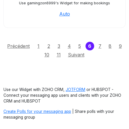
Use gamingzon6999's Widget for making bookings
Auto
(current)
Précédent
1
2
3
4
5
6
7
8
9
10
11
Suivant
Use our Widget with ZOHO CRM,
JOTFORM
or HUBSPOT -
Connect your messaging app users and clients with your ZOHO
CRM and HUBSPOT
Create Polls for your messaging app
| Share polls with your
messaging group