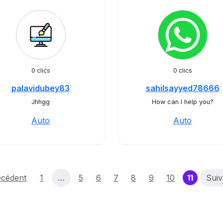
0 clics
0 clics
palavidubey83
sahilsayyed78666
Jhhgg
How can I help you?
Auto
Auto
(curren
écédent
1
…
5
6
7
8
9
10
11
Suiv