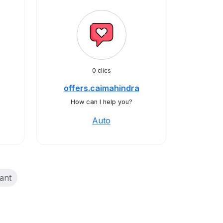
0 clics
offers.caimahindra
How can I help you?
Auto
t)
ant