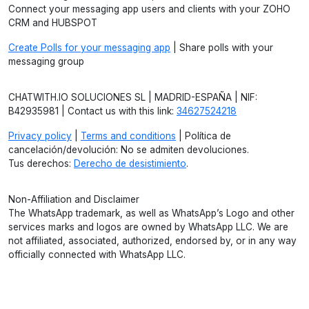
Connect your messaging app users and clients with your ZOHO
CRM and HUBSPOT
Create Polls for your messaging app
| Share polls with your
messaging group
CHATWITH.IO SOLUCIONES SL | MADRID-ESPAÑA | NIF:
B42935981 | Contact us with this link:
34627524218
Privacy policy
|
Terms and conditions
| Política de
cancelación/devolución: No se admiten devoluciones.
Tus derechos:
Derecho de desistimiento
.
Non-Affiliation and Disclaimer
The WhatsApp trademark, as well as WhatsApp’s Logo and other
services marks and logos are owned by WhatsApp LLC. We are
not affiliated, associated, authorized, endorsed by, or in any way
officially connected with WhatsApp LLC.