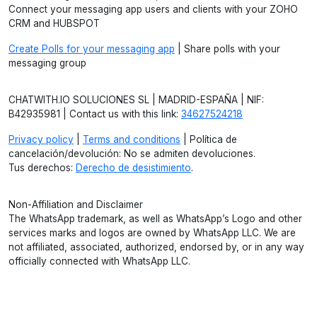
Connect your messaging app users and clients with your ZOHO
CRM and HUBSPOT
Create Polls for your messaging app
| Share polls with your
messaging group
CHATWITH.IO SOLUCIONES SL | MADRID-ESPAÑA | NIF:
B42935981 | Contact us with this link:
34627524218
Privacy policy
|
Terms and conditions
| Política de
cancelación/devolución: No se admiten devoluciones.
Tus derechos:
Derecho de desistimiento
.
Non-Affiliation and Disclaimer
The WhatsApp trademark, as well as WhatsApp’s Logo and other
services marks and logos are owned by WhatsApp LLC. We are
not affiliated, associated, authorized, endorsed by, or in any way
officially connected with WhatsApp LLC.