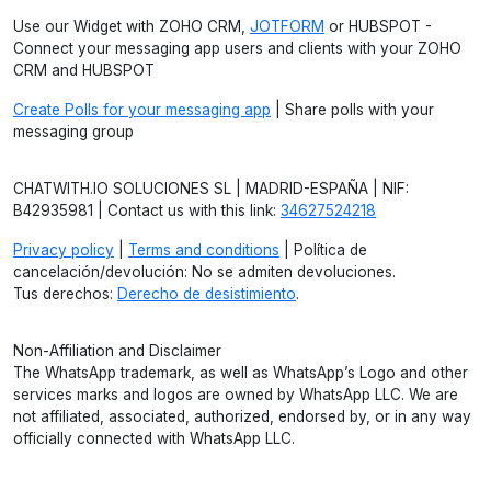
Use our Widget with ZOHO CRM,
JOTFORM
or HUBSPOT -
Connect your messaging app users and clients with your ZOHO
CRM and HUBSPOT
Create Polls for your messaging app
| Share polls with your
messaging group
CHATWITH.IO SOLUCIONES SL | MADRID-ESPAÑA | NIF:
B42935981 | Contact us with this link:
34627524218
Privacy policy
|
Terms and conditions
| Política de
cancelación/devolución: No se admiten devoluciones.
Tus derechos:
Derecho de desistimiento
.
Non-Affiliation and Disclaimer
The WhatsApp trademark, as well as WhatsApp’s Logo and other
services marks and logos are owned by WhatsApp LLC. We are
not affiliated, associated, authorized, endorsed by, or in any way
officially connected with WhatsApp LLC.