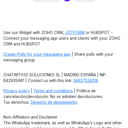
Use our Widget with ZOHO CRM,
JOTFORM
or HUBSPOT -
Connect your messaging app users and clients with your ZOHO
CRM and HUBSPOT
Create Polls for your messaging app
| Share polls with your
messaging group
CHATWITH.IO SOLUCIONES SL | MADRID-ESPAÑA | NIF:
B42935981 | Contact us with this link:
34627524218
Privacy policy
|
Terms and conditions
| Política de
cancelación/devolución: No se admiten devoluciones.
Tus derechos:
Derecho de desistimiento
.
Non-Affiliation and Disclaimer
The WhatsApp trademark, as well as WhatsApp’s Logo and other