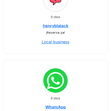
0 clics
henryblalack
¡Reserva ya!
Local business
0 clics
WhatsApp