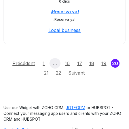
0 clics
¡Reserva ya!
¡Reserva ya!
Local business
(cur
Précédent
1
…
16
17
18
19
20
21
22
Suivant
Use our Widget with ZOHO CRM,
JOTFORM
or HUBSPOT -
Connect your messaging app users and clients with your ZOHO
CRM and HUBSPOT